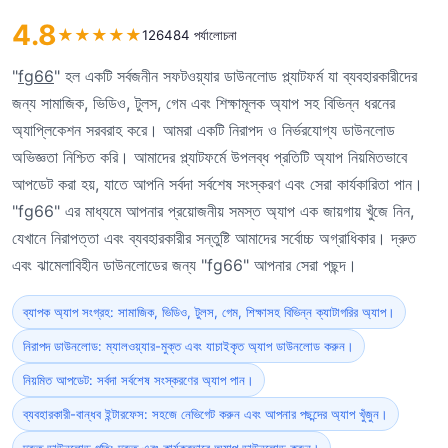
4.8
★
★
★
★
★
126484 পর্যালোচনা
"
fg66
" হল একটি সর্বজনীন সফটওয়্যার ডাউনলোড প্ল্যাটফর্ম যা ব্যবহারকারীদের
জন্য সামাজিক, ভিডিও, টুলস, গেম এবং শিক্ষামূলক অ্যাপ সহ বিভিন্ন ধরনের
অ্যাপ্লিকেশন সরবরাহ করে। আমরা একটি নিরাপদ ও নির্ভরযোগ্য ডাউনলোড
অভিজ্ঞতা নিশ্চিত করি। আমাদের প্ল্যাটফর্মে উপলব্ধ প্রতিটি অ্যাপ নিয়মিতভাবে
আপডেট করা হয়, যাতে আপনি সর্বদা সর্বশেষ সংস্করণ এবং সেরা কার্যকারিতা পান।
"fg66" এর মাধ্যমে আপনার প্রয়োজনীয় সমস্ত অ্যাপ এক জায়গায় খুঁজে নিন,
যেখানে নিরাপত্তা এবং ব্যবহারকারীর সন্তুষ্টি আমাদের সর্বোচ্চ অগ্রাধিকার। দ্রুত
এবং ঝামেলাবিহীন ডাউনলোডের জন্য "fg66" আপনার সেরা পছন্দ।
ব্যাপক অ্যাপ সংগ্রহ: সামাজিক, ভিডিও, টুলস, গেম, শিক্ষাসহ বিভিন্ন ক্যাটাগরির অ্যাপ।
নিরাপদ ডাউনলোড: ম্যালওয়্যার-মুক্ত এবং যাচাইকৃত অ্যাপ ডাউনলোড করুন।
নিয়মিত আপডেট: সর্বদা সর্বশেষ সংস্করণের অ্যাপ পান।
ব্যবহারকারী-বান্ধব ইন্টারফেস: সহজে নেভিগেট করুন এবং আপনার পছন্দের অ্যাপ খুঁজুন।