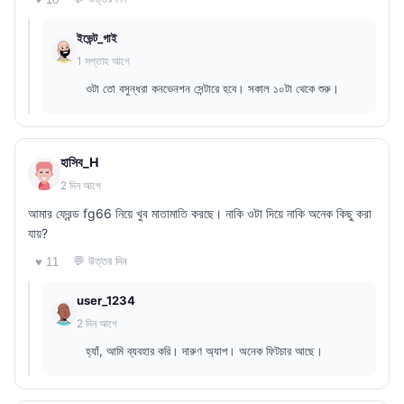
ইভেন্ট_গাই
1 সপ্তাহ আগে
ওটা তো বসুন্ধরা কনভেনশন সেন্টারে হবে। সকাল ১০টা থেকে শুরু।
হাসিব_H
2 দিন আগে
আমার ফ্রেন্ড fg66 নিয়ে খুব মাতামাতি করছে। নাকি ওটা দিয়ে নাকি অনেক কিছু করা
যায়?
💬 উত্তর দিন
♥ 11
user_1234
2 দিন আগে
হ্যাঁ, আমি ব্যবহার করি। দারুণ অ্যাপ। অনেক ফিটচার আছে।