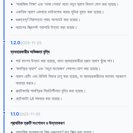
'সামাজিক শিক্ষা' এবং 'ভাষা শেখার' মতো নতুন অ্যাপ বিভাগ যোগ করা হয়েছে।
একাধিক অ্যাপ একবারে ডাউনলোড করার সুবিধা যুক্ত করা হয়েছে।
গুরুত্বপূর্ণ নিরাপত্তা প্যাচ আপডেট করা হয়েছে।
অ্যাপের স্ক্রিনশট গ্যালারি উন্নত করা হয়েছে।
1.2.0
2025-11-25
ব্যবহারকারীর অভিজ্ঞতা বৃদ্ধি
সার্চ ফাংশন উন্নত করা হয়েছে, যাতে ব্যবহারকারীরা দ্রুত অ্যাপ খুঁজে পান।
'জনপ্রিয় অ্যাপ' এবং 'নতুন সংযোজন' সেকশন যোগ করা হয়েছে।
অ্যাপ রেটিং এবং রিভিউ ফিচার চালু করা হয়েছে, যা ব্যবহারকারীদের মতামত প্রকাশে
সাহায্য করবে।
প্ল্যাটফর্মের সামগ্রিক স্থিতিশীলতা বৃদ্ধি করা হয়েছে।
ছোটখাটো UI সমন্বয় করা হয়েছে।
1.1.0
2025-11-05
প্রাথমিক ত্রুটি সংশোধন ও উন্নতকরণ
প্রাথমিক সংস্করণের কিছু গুরুত্বপূর্ণ বাগ ফিক্স করা হয়েছে।