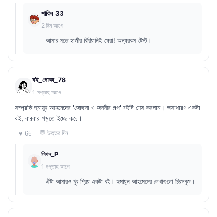
শাকিব_33
2 দিন আগে
আমার মতে হাজীর বিরিয়ানিই সেরা! অন্যরকম টেস্ট।
বই_পোকা_78
1 সপ্তাহ আগে
সম্প্রতি হুমায়ূন আহমেদের 'জোছনা ও জননীর গল্প' বইটি শেষ করলাম। অসাধারণ একটা
বই, বারবার পড়তে ইচ্ছে করে।
💬 উত্তর দিন
♥ 65
লিখন_P
1 সপ্তাহ আগে
ঐটা আমারও খুব প্রিয় একটা বই। হুমায়ূন আহমেদের লেখাগুলো চিরসবুজ।