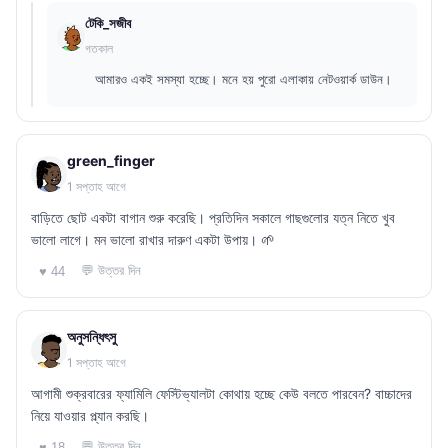
টেকি_সজীব
গতকাল
আমারও একই সমস্যা হচ্ছে। মনে হয় পুরো এলাকায় নেটওয়ার্ক ডাউন।
green_finger
1 সপ্তাহ আগে
বাড়িতে ছোট একটা বাগান শুরু করেছি। প্রতিদিন সকালে গাছগুলোর যত্ন নিতে খুব
ভালো লাগে। মন ভালো রাখার দারুণ একটা উপায়। 🌱
💬 উত্তর দিন
♥ 44
অনুসন্ধিৎসু
1 সপ্তাহ আগে
আগামী শুক্রবারের ফ্যামিলি ফেস্টিভ্যালটা কোথায় হচ্ছে কেউ বলতে পারবেন? বাচ্চাদের
নিয়ে যাওয়ার প্ল্যান করছি।
💬 উত্তর দিন
♥ 18