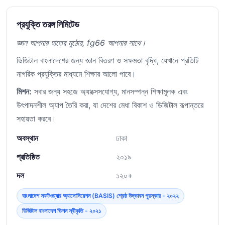
প্রযুক্তি তরঙ্গ লিমিটেড
জ্ঞান আপনার হাতের মুঠোয়, fg66 আপনার সাথে।
ডিজিটাল বাংলাদেশের জন্য জ্ঞান বিতরণ ও সক্ষমতা বৃদ্ধি, যেখানে প্রতিটি
নাগরিক প্রযুক্তির মাধ্যমে শিক্ষার আলো পাবে।
মিশন:
সবার জন্য সহজে অ্যাক্সেসযোগ্য, মানসম্পন্ন শিক্ষামূলক এবং
উৎপাদনশীল অ্যাপ তৈরি করা, যা দেশের মেধা বিকাশ ও ডিজিটাল রূপান্তরে
সহায়তা করবে।
অবস্থান
ঢাকা
প্রতিষ্ঠিত
২০১৯
দল
১২০+
বাংলাদেশ সফটওয়্যার অ্যাসোসিয়েশন (BASIS) শ্রেষ্ঠ উদ্ভাবন পুরস্কার - ২০২২
ডিজিটাল বাংলাদেশ ভিশন স্বীকৃতি - ২০২১