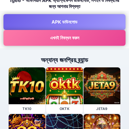
fg66 - অফিসিয়াল APK অ্যাপ্লিকেশন ডাউনলোড, লগইন ও নিবন্ধনের
জন্য আপনার বিশ্বস্ত
APK ডাউনলোড
এখনই নিবন্ধন করুন
অন্যান্য জনপ্রিয় ব্র্যান্ড
TK10
OKTK
JETA9