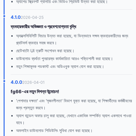
অ্যাপের স্ক্রিনশট গ্যালারি এবং ভিডিও প্রিভিউ উন্নত করা হয়েছে।
4.1.0
2026-04-25
ব্যবহারকারীর অভিজ্ঞতা ও প্রবেশযোগ্যতা বৃদ্ধি
অ্যাক্সেসিবিলিটি ফিচার উন্নত করা হয়েছে, যা ভিন্নভাবে সক্ষম ব্যবহারকারীদের জন্য
প্ল্যাটফর্ম ব্যবহার সহজ করবে।
ছোটখাটো UI ত্রুটি সংশোধন করা হয়েছে।
ডাউনলোড ব্যর্থতা পুনরারম্ভ কার্যকারিতা আরও শক্তিশালী করা হয়েছে।
নতুন শিক্ষামূলক পডকাস্ট এবং অডিওবুক অ্যাপ যোগ করা হয়েছে।
4.0.0
2026-04-01
fg66-এর নতুন দিগন্ত উন্মোচন!
'পেশাদার দক্ষতা' এবং 'সৃজনশীলতা' বিভাগ যুক্ত করা হয়েছে, যা শিক্ষার্থীদের কর্মজীবনের
জন্য প্রস্তুত করবে।
অ্যাপ বান্ডেল অফার চালু করা হয়েছে, যেখানে একাধিক সম্পর্কিত অ্যাপ একসাথে পাওয়া
যাবে।
অফলাইন ডাউনলোড শিডিউলিং সুবিধা যোগ করা হয়েছে।