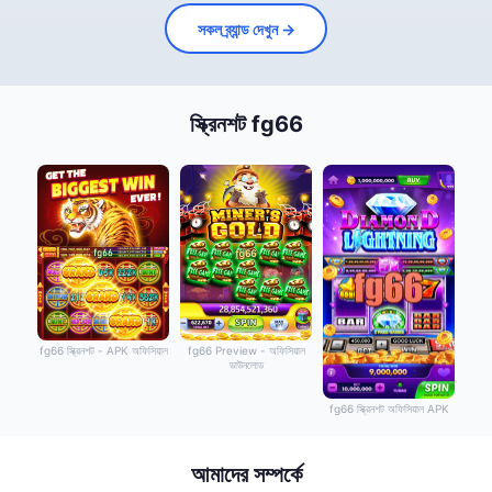
সকল ব্র্যান্ড দেখুন →
স্ক্রিনশট fg66
fg66 স্ক্রিনশট - APK অফিসিয়াল
fg66 Preview - অফিসিয়াল
ডাউনলোড
fg66 স্ক্রিনশট অফিসিয়াল APK
আমাদের সম্পর্কে