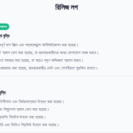
রিলিজ লগ
সর্বশেষ
া বৃদ্ধি
ত্বপূর্ণ বাগ ফিক্স এবং পারফরম্যান্স অপ্টিমাইজেশন করা হয়েছে।
' অ্যাপ যোগ করা হয়েছে, যা ব্যবহারকারীদের মধ্যে যোগাযোগ সহজ করবে।
মভাবে সমন্বয় করা হয়েছে, যা আরও মসৃণ অভিজ্ঞতা প্রদান করবে।
 জোরদার করা হয়েছে, ব্যবহারকারীর ডেটা এবং গোপনীয়তা সুরক্ষিত রাখতে।
দ্ধি
স্থিতিশীলতা এবং নির্ভরযোগ্যতা উন্নত করা হয়েছে।
' এবং সিমুলেশন অ্যাপ যোগ করা হয়েছে।
ক্যাশিং সিস্টেম উন্নত করা হয়েছে।
ালারি এবং ভিডিও প্রিভিউ উন্নত করা হয়েছে।