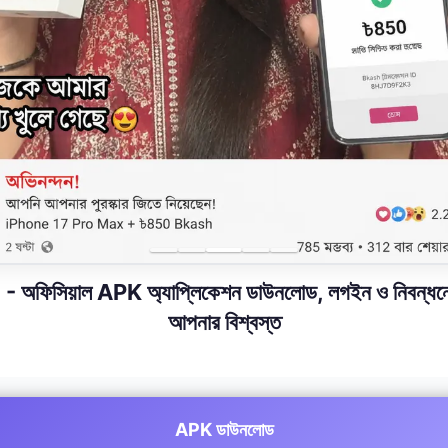
- অফিসিয়াল APK অ্যাপ্লিকেশন ডাউনলোড, লগইন ও নিবন্ধনে
আপনার বিশ্বস্ত
APK ডাউনলোড