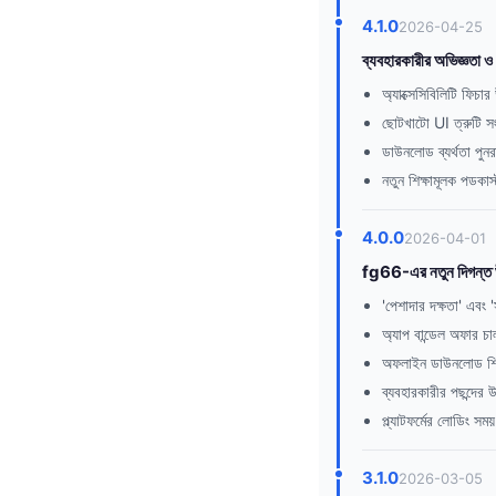
4.1.0
2026-04-25
ব্যবহারকারীর অভিজ্ঞতা ও 
অ্যাক্সেসিবিলিটি ফিচার
ছোটখাটো UI ত্রুটি স
ডাউনলোড ব্যর্থতা পুন
নতুন শিক্ষামূলক পডকা
4.0.0
2026-04-01
fg66-এর নতুন দিগন্ত উ
'পেশাদার দক্ষতা' এবং '
অ্যাপ বান্ডেল অফার চা
অফলাইন ডাউনলোড শিড
ব্যবহারকারীর পছন্দের 
প্ল্যাটফর্মের লোডিং স
3.1.0
2026-03-05