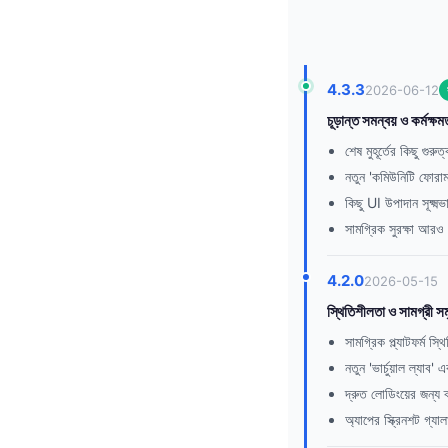
4.3.3
2026-06-12
চূড়ান্ত সমন্বয় ও কর্মক্ষমত
শেষ মুহূর্তের কিছু গুরু
নতুন 'কমিউনিটি ফোরাম
কিছু UI উপাদান সূক্ষ্
সামগ্রিক সুরক্ষা আরও
4.2.0
2026-05-15
স্থিতিশীলতা ও সামগ্রী সমৃ
সামগ্রিক প্ল্যাটফর্ম 
নতুন 'ভার্চুয়াল ল্যাব
দ্রুত লোডিংয়ের জন্য 
অ্যাপের স্ক্রিনশট গ্য