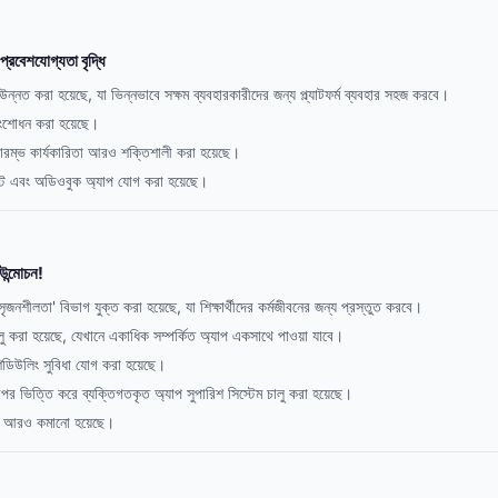
প্রবেশযোগ্যতা বৃদ্ধি
 উন্নত করা হয়েছে, যা ভিন্নভাবে সক্ষম ব্যবহারকারীদের জন্য প্ল্যাটফর্ম ব্যবহার সহজ করবে।
ংশোধন করা হয়েছে।
রারম্ভ কার্যকারিতা আরও শক্তিশালী করা হয়েছে।
স্ট এবং অডিওবুক অ্যাপ যোগ করা হয়েছে।
ন্মোচন!
সৃজনশীলতা' বিভাগ যুক্ত করা হয়েছে, যা শিক্ষার্থীদের কর্মজীবনের জন্য প্রস্তুত করবে।
লু করা হয়েছে, যেখানে একাধিক সম্পর্কিত অ্যাপ একসাথে পাওয়া যাবে।
িউলিং সুবিধা যোগ করা হয়েছে।
উপর ভিত্তি করে ব্যক্তিগতকৃত অ্যাপ সুপারিশ সিস্টেম চালু করা হয়েছে।
ময় আরও কমানো হয়েছে।