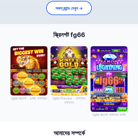
সকল ব্র্যান্ড দেখুন →
স্ক্রিনশট fg66
fg66 স্ক্রিনশট - APK অফিসিয়াল
fg66 Preview - অফিসিয়াল
ডাউনলোড
fg66 স্ক্রিনশট অফিসিয়াল APK
আমাদের সম্পর্কে