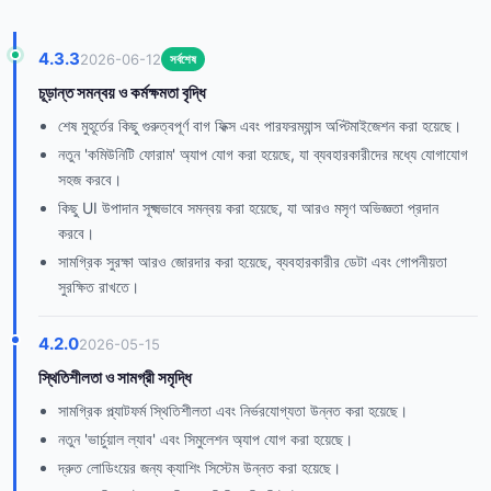
4.3.3
2026-06-12
সর্বশেষ
চূড়ান্ত সমন্বয় ও কর্মক্ষমতা বৃদ্ধি
শেষ মুহূর্তের কিছু গুরুত্বপূর্ণ বাগ ফিক্স এবং পারফরম্যান্স অপ্টিমাইজেশন করা হয়েছে।
নতুন 'কমিউনিটি ফোরাম' অ্যাপ যোগ করা হয়েছে, যা ব্যবহারকারীদের মধ্যে যোগাযোগ
সহজ করবে।
কিছু UI উপাদান সূক্ষ্মভাবে সমন্বয় করা হয়েছে, যা আরও মসৃণ অভিজ্ঞতা প্রদান
করবে।
সামগ্রিক সুরক্ষা আরও জোরদার করা হয়েছে, ব্যবহারকারীর ডেটা এবং গোপনীয়তা
সুরক্ষিত রাখতে।
4.2.0
2026-05-15
স্থিতিশীলতা ও সামগ্রী সমৃদ্ধি
সামগ্রিক প্ল্যাটফর্ম স্থিতিশীলতা এবং নির্ভরযোগ্যতা উন্নত করা হয়েছে।
নতুন 'ভার্চুয়াল ল্যাব' এবং সিমুলেশন অ্যাপ যোগ করা হয়েছে।
দ্রুত লোডিংয়ের জন্য ক্যাশিং সিস্টেম উন্নত করা হয়েছে।