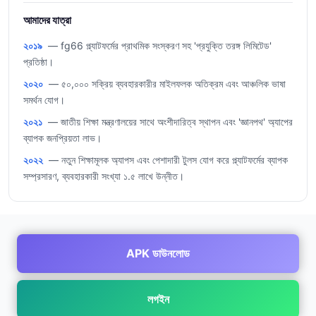
আমাদের যাত্রা
২০১৯
— fg66 প্ল্যাটফর্মের প্রাথমিক সংস্করণ সহ 'প্রযুক্তি তরঙ্গ লিমিটেড'
প্রতিষ্ঠা।
২০২০
— ৫০,০০০ সক্রিয় ব্যবহারকারীর মাইলফলক অতিক্রম এবং আঞ্চলিক ভাষা
সমর্থন যোগ।
২০২১
— জাতীয় শিক্ষা মন্ত্রণালয়ের সাথে অংশীদারিত্ব স্থাপন এবং 'জ্ঞানপথ' অ্যাপের
ব্যাপক জনপ্রিয়তা লাভ।
২০২২
— নতুন শিক্ষামূলক অ্যাপস এবং পেশাদারী টুলস যোগ করে প্ল্যাটফর্মের ব্যাপক
সম্প্রসারণ, ব্যবহারকারী সংখ্যা ১.৫ লাখে উন্নীত।
APK ডাউনলোড
লগইন