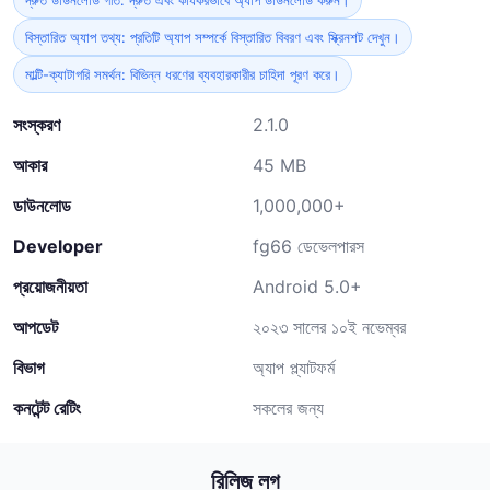
দ্রুত ডাউনলোড গতি: দ্রুত এবং কার্যকরভাবে অ্যাপ ডাউনলোড করুন।
বিস্তারিত অ্যাপ তথ্য: প্রতিটি অ্যাপ সম্পর্কে বিস্তারিত বিবরণ এবং স্ক্রিনশট দেখুন।
মাল্টি-ক্যাটাগরি সমর্থন: বিভিন্ন ধরণের ব্যবহারকারীর চাহিদা পূরণ করে।
সংস্করণ
2.1.0
আকার
45 MB
ডাউনলোড
1,000,000+
Developer
fg66 ডেভেলপারস
প্রয়োজনীয়তা
Android 5.0+
আপডেট
২০২৩ সালের ১০ই নভেম্বর
বিভাগ
অ্যাপ প্ল্যাটফর্ম
কনটেন্ট রেটিং
সকলের জন্য
রিলিজ লগ