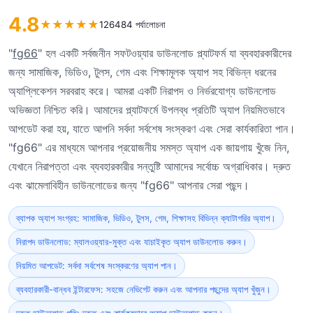
4.8
★
★
★
★
★
126484 পর্যালোচনা
"
fg66
" হল একটি সর্বজনীন সফটওয়্যার ডাউনলোড প্ল্যাটফর্ম যা ব্যবহারকারীদের
জন্য সামাজিক, ভিডিও, টুলস, গেম এবং শিক্ষামূলক অ্যাপ সহ বিভিন্ন ধরনের
অ্যাপ্লিকেশন সরবরাহ করে। আমরা একটি নিরাপদ ও নির্ভরযোগ্য ডাউনলোড
অভিজ্ঞতা নিশ্চিত করি। আমাদের প্ল্যাটফর্মে উপলব্ধ প্রতিটি অ্যাপ নিয়মিতভাবে
আপডেট করা হয়, যাতে আপনি সর্বদা সর্বশেষ সংস্করণ এবং সেরা কার্যকারিতা পান।
"fg66" এর মাধ্যমে আপনার প্রয়োজনীয় সমস্ত অ্যাপ এক জায়গায় খুঁজে নিন,
যেখানে নিরাপত্তা এবং ব্যবহারকারীর সন্তুষ্টি আমাদের সর্বোচ্চ অগ্রাধিকার। দ্রুত
এবং ঝামেলাবিহীন ডাউনলোডের জন্য "fg66" আপনার সেরা পছন্দ।
ব্যাপক অ্যাপ সংগ্রহ: সামাজিক, ভিডিও, টুলস, গেম, শিক্ষাসহ বিভিন্ন ক্যাটাগরির অ্যাপ।
নিরাপদ ডাউনলোড: ম্যালওয়্যার-মুক্ত এবং যাচাইকৃত অ্যাপ ডাউনলোড করুন।
নিয়মিত আপডেট: সর্বদা সর্বশেষ সংস্করণের অ্যাপ পান।
ব্যবহারকারী-বান্ধব ইন্টারফেস: সহজে নেভিগেট করুন এবং আপনার পছন্দের অ্যাপ খুঁজুন।