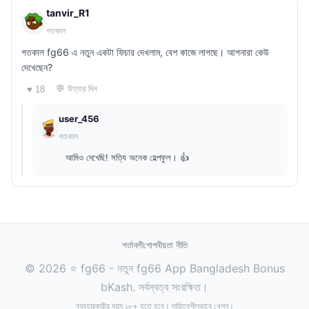
tanvir_R1
গতকাল
গতকাল fg66 এ নতুন একটা ফিচার দেখলাম, বেশ কাজে লাগছে। আপনারা কেউ
দেখেছেন?
💬 উত্তর দিন
♥ 18
user_456
গতকাল
আমিও দেখেছি! সত্যি অনেক হেল্পফুল। 👍
শর্তাবলী
গোপনীয়তা নীতি
© 2026 ⭐ fg66 - নতুন fg66 App Bangladesh Bonus
bKash. সর্বস্বত্ব সংরক্ষিত।
ব্যবহারকারীর বয়স ১৮+ হতে হবে। দায়িত্বশীলভাবে খেলুন।