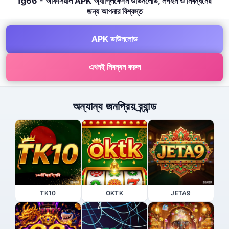
fg66 - অফিসিয়াল APK অ্যাপ্লিকেশন ডাউনলোড, লগইন ও নিবন্ধনের
জন্য আপনার বিশ্বস্ত
APK ডাউনলোড
এখনই নিবন্ধন করুন
অন্যান্য জনপ্রিয় ব্র্যান্ড
TK10
OKTK
JETA9