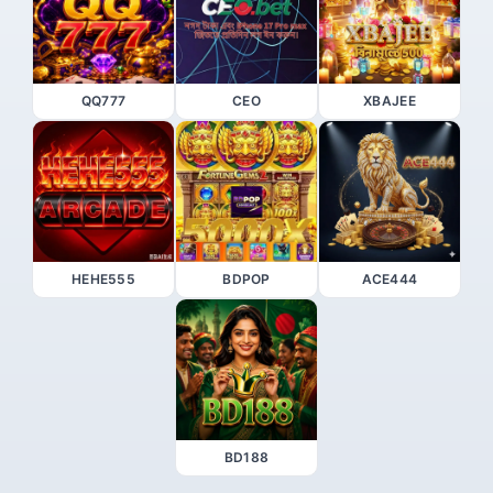
QQ777
CEO
XBAJEE
HEHE555
BDPOP
ACE444
BD188