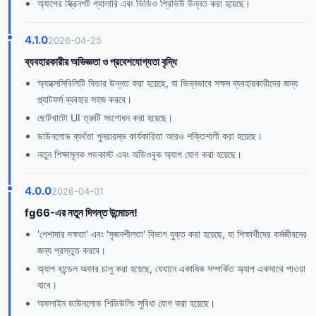
অ্যাপের স্ক্রিনশট গ্যালারি এবং ভিডিও প্রিভিউ উন্নত করা হয়েছে।
4.1.0
2026-04-25
ব্যবহারকারীর অভিজ্ঞতা ও প্রবেশযোগ্যতা বৃদ্ধি
অ্যাক্সেসিবিলিটি ফিচার উন্নত করা হয়েছে, যা ভিন্নভাবে সক্ষম ব্যবহারকারীদের জন্য
প্ল্যাটফর্ম ব্যবহার সহজ করবে।
ছোটখাটো UI ত্রুটি সংশোধন করা হয়েছে।
ডাউনলোড ব্যর্থতা পুনরারম্ভ কার্যকারিতা আরও শক্তিশালী করা হয়েছে।
নতুন শিক্ষামূলক পডকাস্ট এবং অডিওবুক অ্যাপ যোগ করা হয়েছে।
4.0.0
2026-04-01
fg66-এর নতুন দিগন্ত উন্মোচন!
'পেশাদার দক্ষতা' এবং 'সৃজনশীলতা' বিভাগ যুক্ত করা হয়েছে, যা শিক্ষার্থীদের কর্মজীবনের
জন্য প্রস্তুত করবে।
অ্যাপ বান্ডেল অফার চালু করা হয়েছে, যেখানে একাধিক সম্পর্কিত অ্যাপ একসাথে পাওয়া
যাবে।
অফলাইন ডাউনলোড শিডিউলিং সুবিধা যোগ করা হয়েছে।