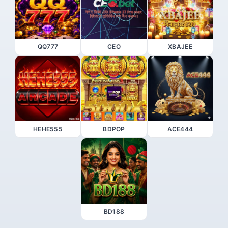
QQ777
CEO
XBAJEE
HEHE555
BDPOP
ACE444
BD188