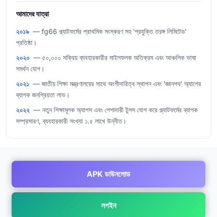
আমাদের যাত্রা
২০১৯
— fg66 প্ল্যাটফর্মের প্রাথমিক সংস্করণ সহ 'প্রযুক্তি তরঙ্গ লিমিটেড'
প্রতিষ্ঠা।
২০২০
— ৫০,০০০ সক্রিয় ব্যবহারকারীর মাইলফলক অতিক্রম এবং আঞ্চলিক ভাষা
সমর্থন যোগ।
২০২১
— জাতীয় শিক্ষা মন্ত্রণালয়ের সাথে অংশীদারিত্ব স্থাপন এবং 'জ্ঞানপথ' অ্যাপের
ব্যাপক জনপ্রিয়তা লাভ।
২০২২
— নতুন শিক্ষামূলক অ্যাপস এবং পেশাদারী টুলস যোগ করে প্ল্যাটফর্মের ব্যাপক
সম্প্রসারণ, ব্যবহারকারী সংখ্যা ১.৫ লাখে উন্নীত।
APK ডাউনলোড
লগইন