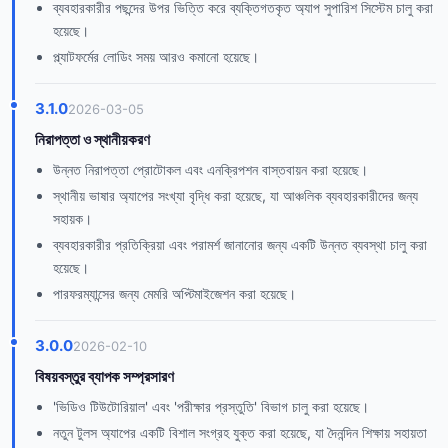
ব্যবহারকারীর পছন্দের উপর ভিত্তি করে ব্যক্তিগতকৃত অ্যাপ সুপারিশ সিস্টেম চালু করা
হয়েছে।
প্ল্যাটফর্মের লোডিং সময় আরও কমানো হয়েছে।
3.1.0
2026-03-05
নিরাপত্তা ও স্থানীয়করণ
উন্নত নিরাপত্তা প্রোটোকল এবং এনক্রিপশন বাস্তবায়ন করা হয়েছে।
স্থানীয় ভাষার অ্যাপের সংখ্যা বৃদ্ধি করা হয়েছে, যা আঞ্চলিক ব্যবহারকারীদের জন্য
সহায়ক।
ব্যবহারকারীর প্রতিক্রিয়া এবং পরামর্শ জানানোর জন্য একটি উন্নত ব্যবস্থা চালু করা
হয়েছে।
পারফরম্যান্সের জন্য মেমরি অপ্টিমাইজেশন করা হয়েছে।
3.0.0
2026-02-10
বিষয়বস্তুর ব্যাপক সম্প্রসারণ
'ভিডিও টিউটোরিয়াল' এবং 'পরীক্ষার প্রস্তুতি' বিভাগ চালু করা হয়েছে।
নতুন টুলস অ্যাপের একটি বিশাল সংগ্রহ যুক্ত করা হয়েছে, যা দৈনন্দিন শিক্ষায় সহায়তা