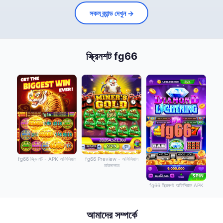
সকল ব্র্যান্ড দেখুন →
স্ক্রিনশট fg66
fg66 স্ক্রিনশট - APK অফিসিয়াল
fg66 Preview - অফিসিয়াল
ডাউনলোড
fg66 স্ক্রিনশট অফিসিয়াল APK
আমাদের সম্পর্কে