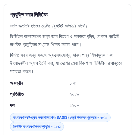
প্রযুক্তি তরঙ্গ লিমিটেড
জ্ঞান আপনার হাতের মুঠোয়, fg66 আপনার সাথে।
ডিজিটাল বাংলাদেশের জন্য জ্ঞান বিতরণ ও সক্ষমতা বৃদ্ধি, যেখানে প্রতিটি
নাগরিক প্রযুক্তির মাধ্যমে শিক্ষার আলো পাবে।
মিশন:
সবার জন্য সহজে অ্যাক্সেসযোগ্য, মানসম্পন্ন শিক্ষামূলক এবং
উৎপাদনশীল অ্যাপ তৈরি করা, যা দেশের মেধা বিকাশ ও ডিজিটাল রূপান্তরে
সহায়তা করবে।
অবস্থান
ঢাকা
প্রতিষ্ঠিত
২০১৯
দল
১২০+
বাংলাদেশ সফটওয়্যার অ্যাসোসিয়েশন (BASIS) শ্রেষ্ঠ উদ্ভাবন পুরস্কার - ২০২২
ডিজিটাল বাংলাদেশ ভিশন স্বীকৃতি - ২০২১