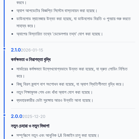
করবে।
অ্যাপ আপডেটের বিজ্ঞপ্তি সিস্টেম বাস্তবায়ন করা হয়েছে।
ডাউনলোড ম্যানেজার উন্নত করা হয়েছে, যা ডাউনলোড বিরতি ও পুনরায় শুরু করতে
সাহায্য করে।
অ্যাপের বিস্তারিত তথ্যে 'ডেভেলপার তথ্য' যোগ করা হয়েছে।
2.1.0
2026-01-15
কর্মক্ষমতা ও নিরাপত্তা বৃদ্ধি
সার্ভারের কর্মক্ষমতা উল্লেখযোগ্যভাবে উন্নত করা হয়েছে, যা দ্রুত লোডিং নিশ্চিত
করে।
কিছু বিরল ক্র্যাশ বাগ সংশোধন করা হয়েছে, যা অ্যাপ স্থিতিশীলতা বৃদ্ধি করে।
নতুন শিক্ষামূলক গেম এবং ধাঁধা অ্যাপ যোগ করা হয়েছে।
ব্যবহারকারীর ডেটা সুরক্ষায় আরও উন্নতি আনা হয়েছে।
2.0.0
2025-12-20
নতুন চেহারা ও নতুন বিভাগ!
সম্পূর্ণরূপে নতুন এবং আধুনিক UI ডিজাইন চালু করা হয়েছে।