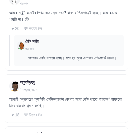
গতকাল
আজকাল ইন্টারনেটের স্পিড এত স্লো কেন? বারবার ডিসকানেক্ট হচ্ছে। কাজ করতে
পারছি না। 😠
💬 উত্তর দিন
♥ 20
টেকি_সজীব
গতকাল
আমারও একই সমস্যা হচ্ছে। মনে হয় পুরো এলাকায় নেটওয়ার্ক ডাউন।
অনুসন্ধিৎসু
1 সপ্তাহ আগে
আগামী শুক্রবারের ফ্যামিলি ফেস্টিভ্যালটা কোথায় হচ্ছে কেউ বলতে পারবেন? বাচ্চাদের
নিয়ে যাওয়ার প্ল্যান করছি।
💬 উত্তর দিন
♥ 18