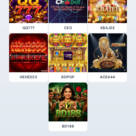
QQ777
CEO
XBAJEE
HEHE555
BDPOP
ACE444
BD188