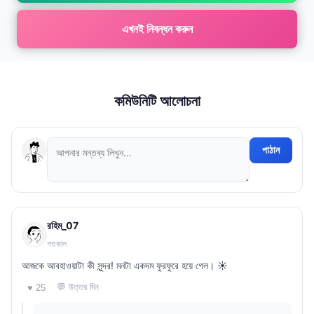
এখনই নিবন্ধন করুন
কমিউনিটি আলোচনা
পাঠান
রহিম_07
গতকাল
আজকে আবহাওয়াটা কী সুন্দর! মনটা একদম ফুরফুরে হয়ে গেল। ☀️
💬 উত্তর দিন
♥ 25