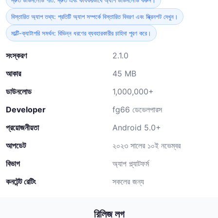
দ্রুত ডাউনলোড গতি: দ্রুত এবং কার্যকরভাবে অ্যাপ ডাউনলোড করুন।
বিস্তারিত অ্যাপ তথ্য: প্রতিটি অ্যাপ সম্পর্কে বিস্তারিত বিবরণ এবং স্ক্রিনশট দেখুন।
মাল্টি-ক্যাটাগরি সমর্থন: বিভিন্ন ধরণের ব্যবহারকারীর চাহিদা পূরণ করে।
সংস্করণ
2.1.0
আকার
45 MB
ডাউনলোড
1,000,000+
Developer
fg66 ডেভেলপারস
প্রয়োজনীয়তা
Android 5.0+
আপডেট
২০২৩ সালের ১০ই নভেম্বর
বিভাগ
অ্যাপ প্ল্যাটফর্ম
কনটেন্ট রেটিং
সকলের জন্য
রিলিজ লগ