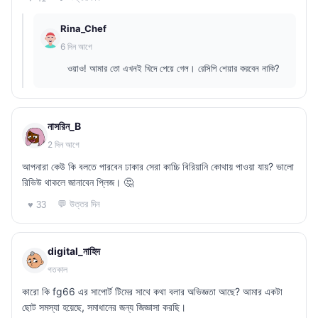
Rina_Chef
6 দিন আগে
ওয়াও! আমার তো এখনই খিদে পেয়ে গেল। রেসিপি শেয়ার করবেন নাকি?
নাসরিন_B
2 দিন আগে
আপনারা কেউ কি বলতে পারবেন ঢাকার সেরা কাচ্চি বিরিয়ানি কোথায় পাওয়া যায়? ভালো
রিভিউ থাকলে জানাবেন প্লিজ। 🤔
💬 উত্তর দিন
♥ 33
digital_নাহিদ
গতকাল
কারো কি fg66 এর সাপোর্ট টিমের সাথে কথা বলার অভিজ্ঞতা আছে? আমার একটা
ছোট সমস্যা হয়েছে, সমাধানের জন্য জিজ্ঞাসা করছি।