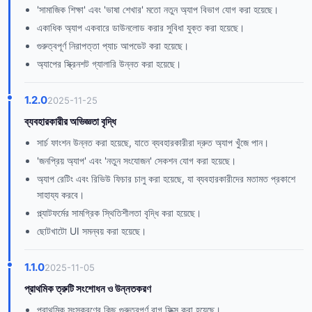
'সামাজিক শিক্ষা' এবং 'ভাষা শেখার' মতো নতুন অ্যাপ বিভাগ যোগ করা হয়েছে।
একাধিক অ্যাপ একবারে ডাউনলোড করার সুবিধা যুক্ত করা হয়েছে।
গুরুত্বপূর্ণ নিরাপত্তা প্যাচ আপডেট করা হয়েছে।
অ্যাপের স্ক্রিনশট গ্যালারি উন্নত করা হয়েছে।
1.2.0
2025-11-25
ব্যবহারকারীর অভিজ্ঞতা বৃদ্ধি
সার্চ ফাংশন উন্নত করা হয়েছে, যাতে ব্যবহারকারীরা দ্রুত অ্যাপ খুঁজে পান।
'জনপ্রিয় অ্যাপ' এবং 'নতুন সংযোজন' সেকশন যোগ করা হয়েছে।
অ্যাপ রেটিং এবং রিভিউ ফিচার চালু করা হয়েছে, যা ব্যবহারকারীদের মতামত প্রকাশে
সাহায্য করবে।
প্ল্যাটফর্মের সামগ্রিক স্থিতিশীলতা বৃদ্ধি করা হয়েছে।
ছোটখাটো UI সমন্বয় করা হয়েছে।
1.1.0
2025-11-05
প্রাথমিক ত্রুটি সংশোধন ও উন্নতকরণ
প্রাথমিক সংস্করণের কিছু গুরুত্বপূর্ণ বাগ ফিক্স করা হয়েছে।