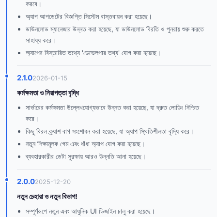
করবে।
অ্যাপ আপডেটের বিজ্ঞপ্তি সিস্টেম বাস্তবায়ন করা হয়েছে।
ডাউনলোড ম্যানেজার উন্নত করা হয়েছে, যা ডাউনলোড বিরতি ও পুনরায় শুরু করতে
সাহায্য করে।
অ্যাপের বিস্তারিত তথ্যে 'ডেভেলপার তথ্য' যোগ করা হয়েছে।
2.1.0
2026-01-15
কর্মক্ষমতা ও নিরাপত্তা বৃদ্ধি
সার্ভারের কর্মক্ষমতা উল্লেখযোগ্যভাবে উন্নত করা হয়েছে, যা দ্রুত লোডিং নিশ্চিত
করে।
কিছু বিরল ক্র্যাশ বাগ সংশোধন করা হয়েছে, যা অ্যাপ স্থিতিশীলতা বৃদ্ধি করে।
নতুন শিক্ষামূলক গেম এবং ধাঁধা অ্যাপ যোগ করা হয়েছে।
ব্যবহারকারীর ডেটা সুরক্ষায় আরও উন্নতি আনা হয়েছে।
2.0.0
2025-12-20
নতুন চেহারা ও নতুন বিভাগ!
সম্পূর্ণরূপে নতুন এবং আধুনিক UI ডিজাইন চালু করা হয়েছে।