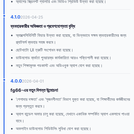
অ্যাপের স্ক্রিনশট গ্যালারি এবং ভিডিও প্রিভিউ উন্নত করা হয়েছে।
4.1.0
2026-04-25
ব্যবহারকারীর অভিজ্ঞতা ও প্রবেশযোগ্যতা বৃদ্ধি
অ্যাক্সেসিবিলিটি ফিচার উন্নত করা হয়েছে, যা ভিন্নভাবে সক্ষম ব্যবহারকারীদের জন্য
প্ল্যাটফর্ম ব্যবহার সহজ করবে।
ছোটখাটো UI ত্রুটি সংশোধন করা হয়েছে।
ডাউনলোড ব্যর্থতা পুনরারম্ভ কার্যকারিতা আরও শক্তিশালী করা হয়েছে।
নতুন শিক্ষামূলক পডকাস্ট এবং অডিওবুক অ্যাপ যোগ করা হয়েছে।
4.0.0
2026-04-01
fg66-এর নতুন দিগন্ত উন্মোচন!
'পেশাদার দক্ষতা' এবং 'সৃজনশীলতা' বিভাগ যুক্ত করা হয়েছে, যা শিক্ষার্থীদের কর্মজীবনের
জন্য প্রস্তুত করবে।
অ্যাপ বান্ডেল অফার চালু করা হয়েছে, যেখানে একাধিক সম্পর্কিত অ্যাপ একসাথে পাওয়া
যাবে।
অফলাইন ডাউনলোড শিডিউলিং সুবিধা যোগ করা হয়েছে।