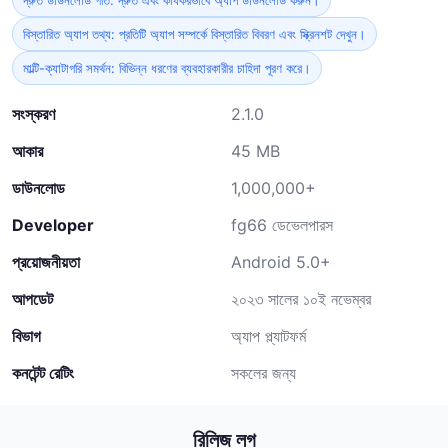
দ্রুত ডাউনলোড গতি: দ্রুত এবং কার্যকরভাবে অ্যাপ ডাউনলোড করুন।
বিস্তারিত অ্যাপ তথ্য: প্রতিটি অ্যাপ সম্পর্কে বিস্তারিত বিবরণ এবং স্ক্রিনশট দেখুন।
মাল্টি-ক্যাটাগরি সমর্থন: বিভিন্ন ধরণের ব্যবহারকারীর চাহিদা পূরণ করে।
সংস্করণ
2.1.0
আকার
45 MB
ডাউনলোড
1,000,000+
Developer
fg66 ডেভেলপারস
প্রয়োজনীয়তা
Android 5.0+
আপডেট
২০২৩ সালের ১০ই নভেম্বর
বিভাগ
অ্যাপ প্ল্যাটফর্ম
কনটেন্ট রেটিং
সকলের জন্য
রিলিজ লগ