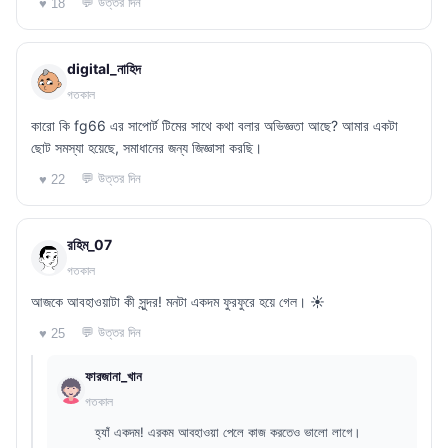
💬 উত্তর দিন
♥ 18
digital_নাহিদ
গতকাল
কারো কি fg66 এর সাপোর্ট টিমের সাথে কথা বলার অভিজ্ঞতা আছে? আমার একটা
ছোট সমস্যা হয়েছে, সমাধানের জন্য জিজ্ঞাসা করছি।
💬 উত্তর দিন
♥ 22
রহিম_07
গতকাল
আজকে আবহাওয়াটা কী সুন্দর! মনটা একদম ফুরফুরে হয়ে গেল। ☀️
💬 উত্তর দিন
♥ 25
ফারজানা_খান
গতকাল
হ্যাঁ একদম! এরকম আবহাওয়া পেলে কাজ করতেও ভালো লাগে।