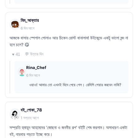
মিম_আক্তার
6 দিন আগে
আজকে বাসায় স্পেশাল পোলাও আর চিকেন রোস্ট বানালাম! উইকেন্ডে একটু ভালো মন্দ না
হলে চলে? 😋
💬 উত্তর দিন
♥ 41
Rina_Chef
6 দিন আগে
ওয়াও! আমার তো এখনই খিদে পেয়ে গেল। রেসিপি শেয়ার করবেন নাকি?
বই_পোকা_78
1 সপ্তাহ আগে
সম্প্রতি হুমায়ূন আহমেদের 'জোছনা ও জননীর গল্প' বইটি শেষ করলাম। অসাধারণ একটা
বই, বারবার পড়তে ইচ্ছে করে।