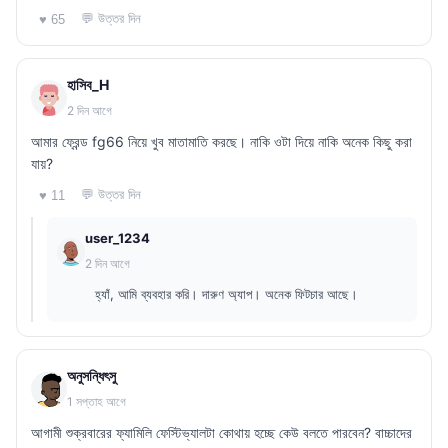
💬 উত্তর দিন
♥ 65
হাসিব_H
2 দিন আগে
আমার ফ্রেন্ড fg66 নিয়ে খুব মাতামাতি করছে। নাকি ওটা দিয়ে নাকি অনেক কিছু করা
যায়?
💬 উত্তর দিন
♥ 11
user_1234
2 দিন আগে
হ্যাঁ, আমি ব্যবহার করি। দারুণ অ্যাপ। অনেক ফিটচার আছে।
অনুসন্ধিৎসু
1 সপ্তাহ আগে
আগামী শুক্রবারের ফ্যামিলি ফেস্টিভ্যালটা কোথায় হচ্ছে কেউ বলতে পারবেন? বাচ্চাদের