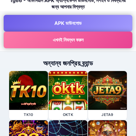
fg66 - অফিসিয়াল APK অ্যাপ্লিকেশন ডাউনলোড, লগইন ও নিবন্ধনের
জন্য আপনার বিশ্বস্ত
APK ডাউনলোড
এখনই নিবন্ধন করুন
অন্যান্য জনপ্রিয় ব্র্যান্ড
TK10
OKTK
JETA9