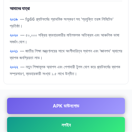
আমাদের যাত্রা
২০১৯
— fg66 প্ল্যাটফর্মের প্রাথমিক সংস্করণ সহ 'প্রযুক্তি তরঙ্গ লিমিটেড'
প্রতিষ্ঠা।
২০২০
— ৫০,০০০ সক্রিয় ব্যবহারকারীর মাইলফলক অতিক্রম এবং আঞ্চলিক ভাষা
সমর্থন যোগ।
২০২১
— জাতীয় শিক্ষা মন্ত্রণালয়ের সাথে অংশীদারিত্ব স্থাপন এবং 'জ্ঞানপথ' অ্যাপের
ব্যাপক জনপ্রিয়তা লাভ।
২০২২
— নতুন শিক্ষামূলক অ্যাপস এবং পেশাদারী টুলস যোগ করে প্ল্যাটফর্মের ব্যাপক
সম্প্রসারণ, ব্যবহারকারী সংখ্যা ১.৫ লাখে উন্নীত।
APK ডাউনলোড
লগইন