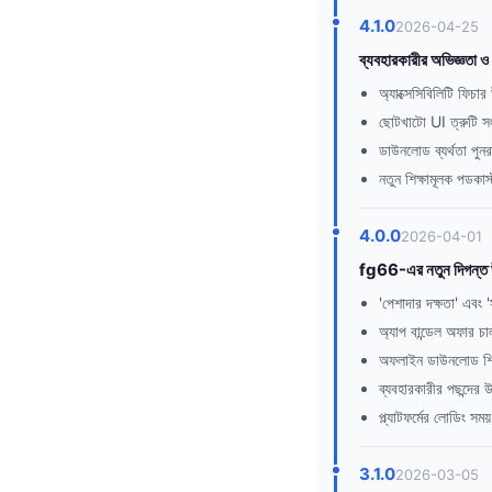
4.1.0
2026-04-25
ব্যবহারকারীর অভিজ্ঞতা ও 
অ্যাক্সেসিবিলিটি ফিচার
ছোটখাটো UI ত্রুটি স
ডাউনলোড ব্যর্থতা পুন
নতুন শিক্ষামূলক পডকা
4.0.0
2026-04-01
fg66-এর নতুন দিগন্ত উ
'পেশাদার দক্ষতা' এবং '
অ্যাপ বান্ডেল অফার চা
অফলাইন ডাউনলোড শিড
ব্যবহারকারীর পছন্দের 
প্ল্যাটফর্মের লোডিং স
3.1.0
2026-03-05