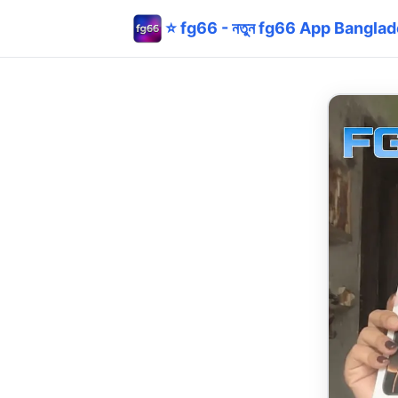
⭐ fg66 - নতুন fg66 App Bangl