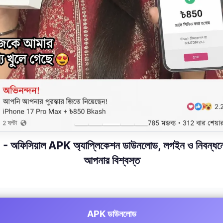
- অফিসিয়াল APK অ্যাপ্লিকেশন ডাউনলোড, লগইন ও নিবন্ধনে
আপনার বিশ্বস্ত
APK ডাউনলোড