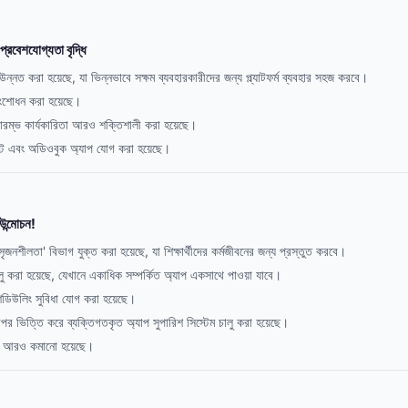
প্রবেশযোগ্যতা বৃদ্ধি
 উন্নত করা হয়েছে, যা ভিন্নভাবে সক্ষম ব্যবহারকারীদের জন্য প্ল্যাটফর্ম ব্যবহার সহজ করবে।
ংশোধন করা হয়েছে।
রারম্ভ কার্যকারিতা আরও শক্তিশালী করা হয়েছে।
স্ট এবং অডিওবুক অ্যাপ যোগ করা হয়েছে।
ন্মোচন!
সৃজনশীলতা' বিভাগ যুক্ত করা হয়েছে, যা শিক্ষার্থীদের কর্মজীবনের জন্য প্রস্তুত করবে।
লু করা হয়েছে, যেখানে একাধিক সম্পর্কিত অ্যাপ একসাথে পাওয়া যাবে।
িউলিং সুবিধা যোগ করা হয়েছে।
উপর ভিত্তি করে ব্যক্তিগতকৃত অ্যাপ সুপারিশ সিস্টেম চালু করা হয়েছে।
ময় আরও কমানো হয়েছে।