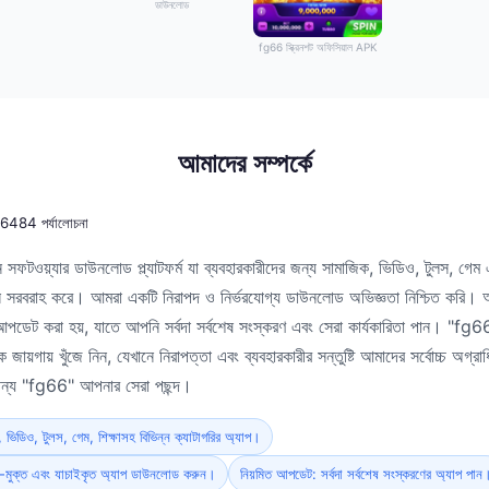
ডাউনলোড
fg66 স্ক্রিনশট অফিসিয়াল APK
আমাদের সম্পর্কে
6484 পর্যালোচনা
 সফটওয়্যার ডাউনলোড প্ল্যাটফর্ম যা ব্যবহারকারীদের জন্য সামাজিক, ভিডিও, টুলস, গেম 
ন সরবরাহ করে। আমরা একটি নিরাপদ ও নির্ভরযোগ্য ডাউনলোড অভিজ্ঞতা নিশ্চিত করি। আমা
 আপডেট করা হয়, যাতে আপনি সর্বদা সর্বশেষ সংস্করণ এবং সেরা কার্যকারিতা পান। "fg
জায়গায় খুঁজে নিন, যেখানে নিরাপত্তা এবং ব্যবহারকারীর সন্তুষ্টি আমাদের সর্বোচ্চ অগ্র
জন্য "fg66" আপনার সেরা পছন্দ।
 ভিডিও, টুলস, গেম, শিক্ষাসহ বিভিন্ন ক্যাটাগরির অ্যাপ।
ার-মুক্ত এবং যাচাইকৃত অ্যাপ ডাউনলোড করুন।
নিয়মিত আপডেট: সর্বদা সর্বশেষ সংস্করণের অ্যাপ পান