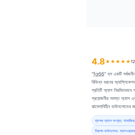
4.8
★
★
★
★
★
12
"
fg66
" হল একটি সর্বজনীন
বিভিন্ন ধরনের অ্যাপ্লিকেশ
প্রতিটি অ্যাপ নিয়মিতভাবে
প্রয়োজনীয় সমস্ত অ্যাপ এক 
ঝামেলাবিহীন ডাউনলোডের 
ব্যাপক অ্যাপ সংগ্রহ: সামাজিক,
নিরাপদ ডাউনলোড: ম্যালওয়্য