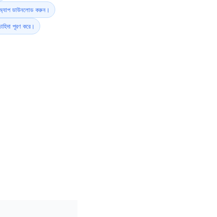
ে অ্যাপ ডাউনলোড করুন।
 চাহিদা পূরণ করে।