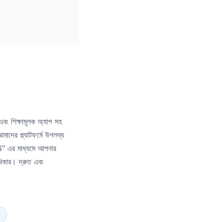
এবং শিক্ষামূলক অ্যাপ সহ
দের প্ল্যাটফর্মে উপলব্ধ
66" এর মাধ্যমে আপনার
াধিকার। দ্রুত এবং
।