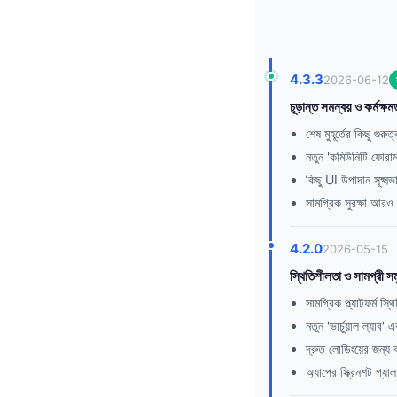
4.3.3
2026-06-12
চূড়ান্ত সমন্বয় ও কর্মক্ষমত
শেষ মুহূর্তের কিছু গুরু
নতুন 'কমিউনিটি ফোরাম
কিছু UI উপাদান সূক্ষ্
সামগ্রিক সুরক্ষা আরও
4.2.0
2026-05-15
স্থিতিশীলতা ও সামগ্রী সমৃ
সামগ্রিক প্ল্যাটফর্ম 
নতুন 'ভার্চুয়াল ল্যাব
দ্রুত লোডিংয়ের জন্য 
অ্যাপের স্ক্রিনশট গ্য