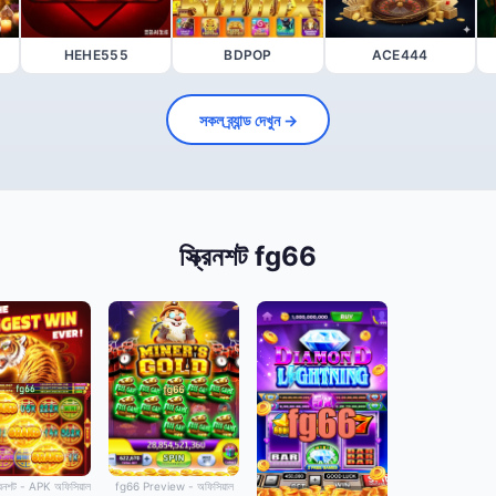
HEHE555
BDPOP
ACE444
সকল ব্র্যান্ড দেখুন →
স্ক্রিনশট fg66
রিনশট - APK অফিসিয়াল
fg66 Preview - অফিসিয়াল