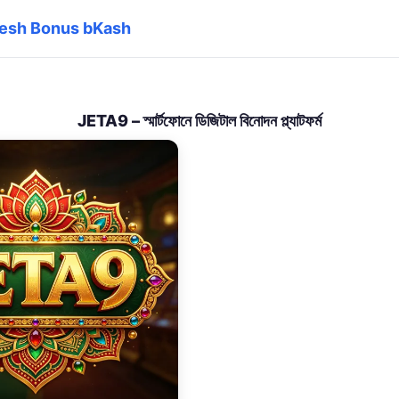
adesh Bonus bKash
JETA9 – স্মার্টফোনে ডিজিটাল বিনোদন প্ল্যাটফর্ম