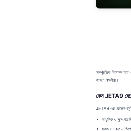
সাম্প্রতিক বিনোদন অ্যা
কারণে লক্ষণীয়।
কেন JETA9 বেছে
JETA9 এর ডেভেলপমেন্ট টি
আধুনিক ও সুসংগত 
সহজ ও দ্রুত নেভিগ